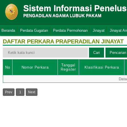
Sistem Informasi Penelu
PENGADILAN AGAMA LUBUK PAKAM
Beranda
Perdata Gugatan
Perdata Permohonan
Jinayat
Jinayat A
DAFTAR PERKARA PRAPERADILAN JINAYAT
Tanggal
No
Nomor Perkara
Klasifikasi Perkara
Register
Data
Prev
1
Next