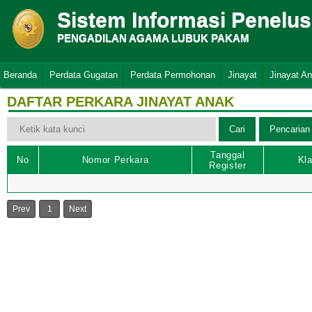
Sistem Informasi Penelu
PENGADILAN AGAMA LUBUK PAKAM
Beranda
Perdata Gugatan
Perdata Permohonan
Jinayat
Jinayat A
DAFTAR PERKARA JINAYAT ANAK
Tanggal
No
Nomor Perkara
Kla
Register
Prev
1
Next