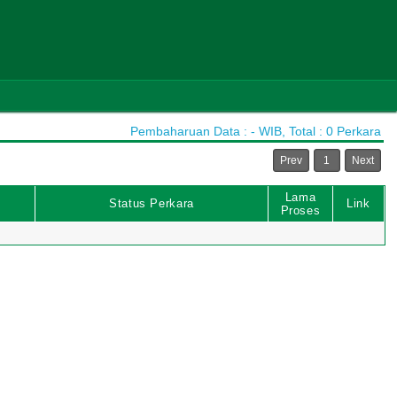
Pembaharuan Data : - WIB, Total : 0 Perkara
Prev
1
Next
Lama
Status Perkara
Link
Proses