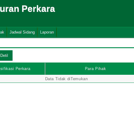
suran Perkara
nak
Jadwal Sidang
Laporan
sifikasi Perkara
Para Pihak
Data Tidak diTemukan