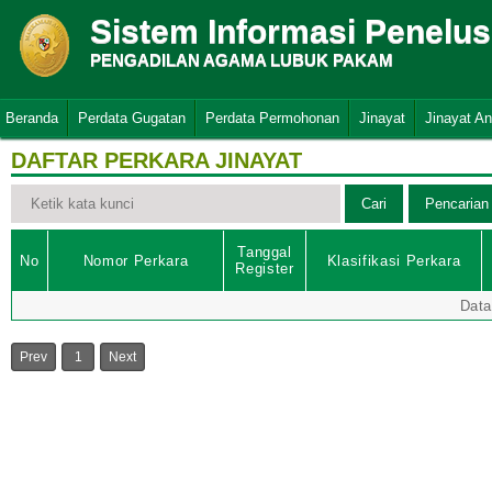
Sistem Informasi Penelu
PENGADILAN AGAMA LUBUK PAKAM
Beranda
Perdata Gugatan
Perdata Permohonan
Jinayat
Jinayat A
DAFTAR PERKARA JINAYAT
Tanggal
No
Nomor Perkara
Klasifikasi Perkara
Register
Data
Prev
1
Next